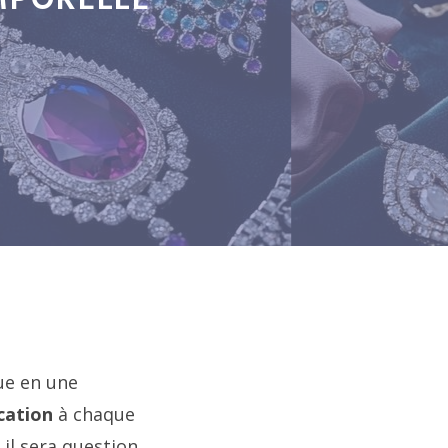
MPORELLE
ue en une
cation
à chaque
 il sera question