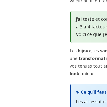
valeur au fil du t
J’ai testé et c
a 3 à 4 facteu
Voici ce que j
Les
bijoux
, les
sac
une
transformat
vos tenues tout e
look
unique.
✨ Ce qu’il faut
Les accessoire