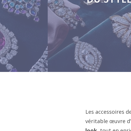
DU STYL
Les accessoires d
véritable œuvre d
look
, tout en enr