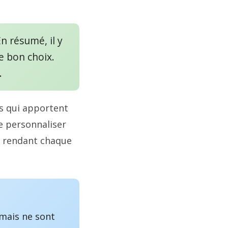
En résumé, il y
e bon choix.
.
s qui apportent
de personnaliser
, rendant chaque
 mais ne sont