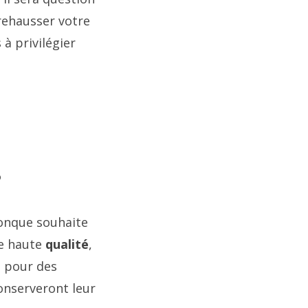
rehausser votre
 à privilégier
?
conque souhaite
e haute
qualité
,
t pour des
onserveront leur