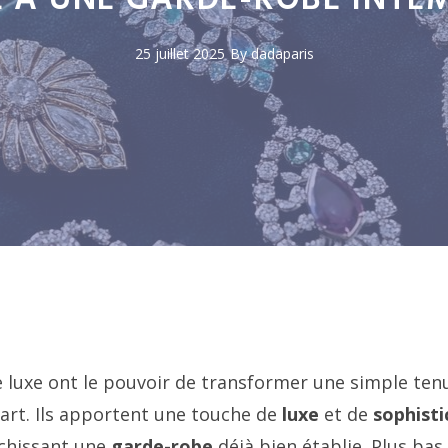
E À UNE GARDE-ROBE INTE
25 juillet 2025
By dadaparis
e luxe ont le pouvoir de transformer une simple ten
’art. Ils apportent une touche de
luxe
et de
sophisti
ichissant une
garde-robe
déjà bien établie. Plus bas,