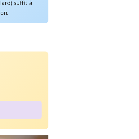
ard) suffit à
ion.